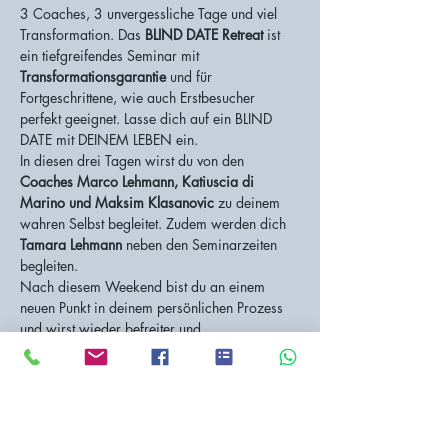
3 Coaches, 3 unvergessliche Tage und viel 
Transformation. Das 
BLIND DATE Retreat
 ist 
ein tiefgreifendes Seminar mit 
Transformationsgarantie 
und für 
Fortgeschrittene, wie auch Erstbesucher 
perfekt geeignet. Lasse dich auf ein BLIND 
DATE mit DEINEM LEBEN ein.
In diesen drei Tagen wirst du von den 
Coaches Marco Lehmann, Katiuscia di 
Marino und Maksim Klasanovic 
zu deinem 
wahren Selbst begleitet. Zudem werden dich 
Tamara Lehmann
 neben den Seminarzeiten 
begleiten.
Nach diesem Weekend bist du an einem 
neuen Punkt in deinem persönlichen Prozess 
und wirst wieder befreiter und 
selbstbewusster durchs Leben gehen können.
Datum & Ort
Freitag, 16. Juni, um 10.00 Uhr bis Sonntag, 
18. Juni 2023 um ca. 17.00 Uhr in der 
Stoos Lodge auf dem Stoos SZ.